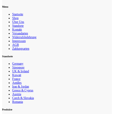
Menu
Startseite
Shop
Über Uns
Standorte
Kontakt
Versandarten
Widerrufsbelehrung
Impressum
AGB
Zahlungsarten
Standorte
Germany
Singapore
UK & Ireland
Kuwait
France
Antilles
Iraq & Jordan
Greece & Cyprus
Austria
Czech & Slovakia
Romania
Produkte