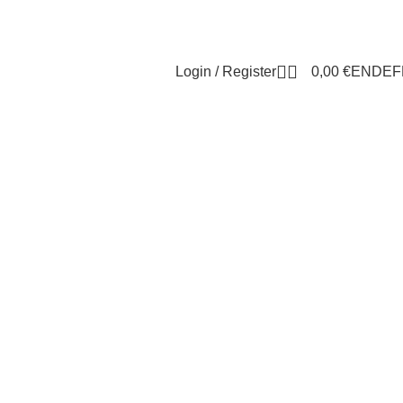
Login / Register
0,00
€
EN
DE
F