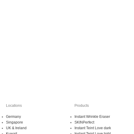
Locations
Products
Germany
Instant Wrinkle Eraser
Singapore
SKINPerfect
UK & Ireland
Instant Teint Love dark
Kuwait
Instant Teint Love light