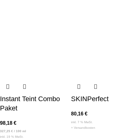
Instant Teint Combo
SKINPerfect
Paket
80,16
€
98,18
€
inkl. 7 % MwSt.
+
Versandkosten
327,25
€
/
100
ml
inkl. 19 % MwSt.