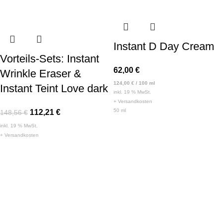
Instant D Day Cream
Vorteils-Sets: Instant
62,00
€
Wrinkle Eraser &
124,00
€
/
100
ml
Instant Teint Love dark
inkl. 19 % MwSt.
+
Versandkosten
50
ml
112,21
€
148,56
€
inkl. 19 % MwSt.
+
Versandkosten