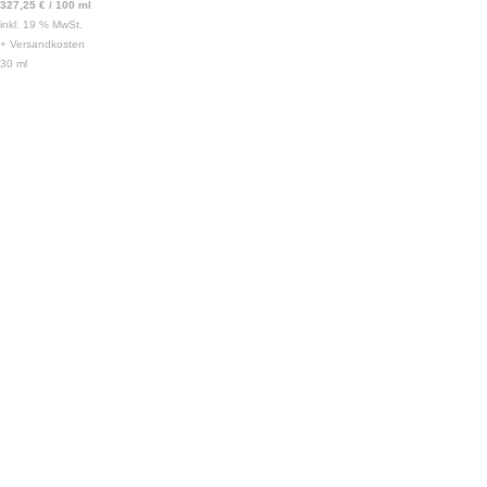
327,25
€
/
100
ml
inkl. 19 % MwSt.
+
Versandkosten
30
ml