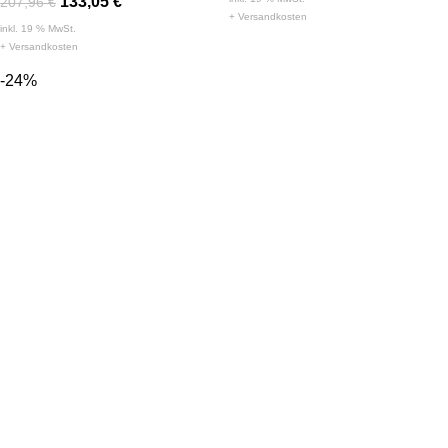
133,05
€
207,96
€
+
Versandkosten
inkl. 19 % MwSt.
+
Versandkosten
-24%