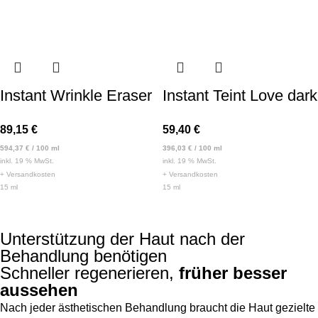
Instant Wrinkle Eraser
Instant Teint Love dark
89,15
€
59,40
€
594,37
€
/
100
ml
396,03
€
/
100
ml
inkl. 19 % MwSt.
inkl. 19 % MwSt.
+
Versandkosten
+
Versandkosten
15
ml
15
ml
Unterstützung der Haut nach der
Behandlung benötigen
Schneller regenerieren,
früher besser
aussehen
Nach jeder ästhetischen Behandlung braucht die Haut gezielte