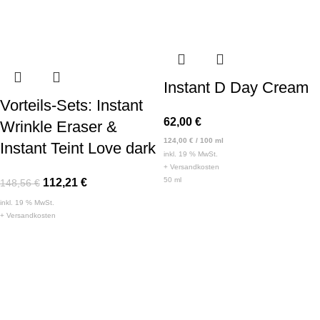
Instant D Day Cream
Vorteils-Sets: Instant
62,00
€
Wrinkle Eraser &
124,00
€
/
100
ml
Instant Teint Love dark
inkl. 19 % MwSt.
+
Versandkosten
50
ml
112,21
€
148,56
€
inkl. 19 % MwSt.
+
Versandkosten