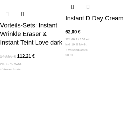
Instant D Day Cream
Vorteils-Sets: Instant
62,00
€
Wrinkle Eraser &
124,00
€
/
100
ml
Instant Teint Love dark
inkl. 19 % MwSt.
+
Versandkosten
50
ml
112,21
€
148,56
€
inkl. 19 % MwSt.
+
Versandkosten