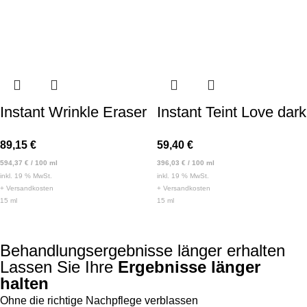
Instant Wrinkle Eraser
Instant Teint Love dark
89,15
€
59,40
€
594,37
€
/
100
ml
396,03
€
/
100
ml
inkl. 19 % MwSt.
inkl. 19 % MwSt.
+
Versandkosten
+
Versandkosten
15
ml
15
ml
Behandlungsergebnisse länger erhalten
Lassen Sie Ihre
Ergebnisse länger
halten
Ohne die richtige Nachpflege verblassen