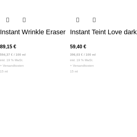
Instant Wrinkle Eraser
Instant Teint Love dark
89,15
€
59,40
€
594,37
€
/
100
ml
396,03
€
/
100
ml
inkl. 19 % MwSt.
inkl. 19 % MwSt.
+
Versandkosten
+
Versandkosten
15
ml
15
ml