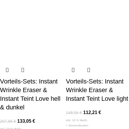
Vorteils-Sets: Instant
Vorteils-Sets: Instant
Wrinkle Eraser &
Wrinkle Eraser &
Instant Teint Love hell
Instant Teint Love light
& dunkel
112,21
€
148,56
€
133,05
€
inkl. 19 % MwSt.
207,96
€
+
Versandkosten
inkl. 19 % MwSt.