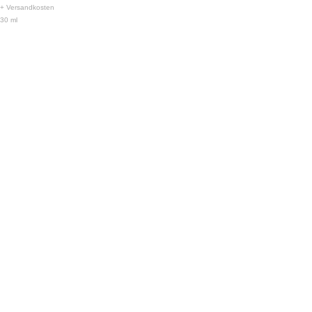
+
Versandkosten
30
ml