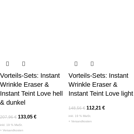
Vorteils-Sets: Instant
Vorteils-Sets: Instant
Wrinkle Eraser &
Wrinkle Eraser &
Instant Teint Love hell
Instant Teint Love light
& dunkel
112,21
€
148,56
€
133,05
€
inkl. 19 % MwSt.
207,96
€
+
Versandkosten
inkl. 19 % MwSt.
+
Versandkosten