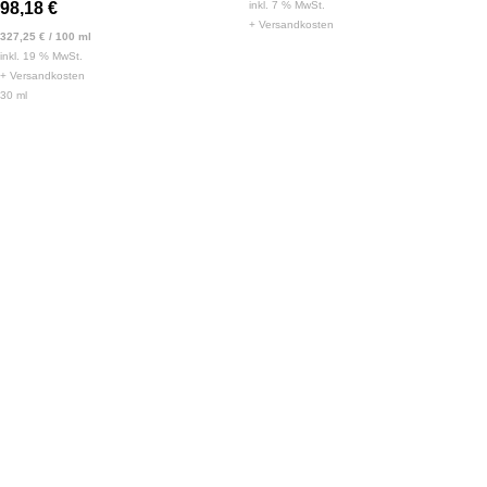
98,18
€
inkl. 7 % MwSt.
+
Versandkosten
327,25
€
/
100
ml
inkl. 19 % MwSt.
+
Versandkosten
30
ml