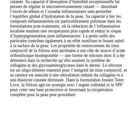
cutanée. Sa capacité d’absorption d’humidité exceptionnelle lui
permet de réguler le microenvironnement cutané — absorbant
l’excès de sébum et l’exsudat inflammatoire sans perturber
l’équilibre global d’hydratation de la peau. Sa capacité à lier les
composés inflammatoires est particulièrement précieuse dans les
formulations post-traitement, où la réduction de l’inflammation
localisée soutient une récupération plus rapide et réduit le risque
d’hyperpigmentation post-inflammatoire. La petite taille des
particules contribue également à un effet matifiant et lissant subtil
à la surface de la peau. Les propriétés de renforcement du tissu
conjonctif de la Silicea sont attribuées à son rôle de source d’acide
orthosilicique biodisponible — une forme de silicium dont il a été
démontré dans la recherche qu’elle soutient la synthèse du
collagène et des glycosaminoglycanes dans le derme. Le silicium
est un oligo-élément essentiel pour l’intégrité du tissu conjonctif, et
sa carence est associée à une réticulation réduite du collagène et à
une élasticité cutanée diminuée. Dans la formulation Instant Teint
Love, la Silicea agit en synergie avec l’argent colloïdal et le SPF
pour créer une base protectrice et favorisant la récupération
complète pour la peau post-procédure.