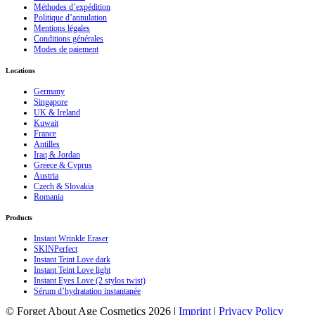
Méthodes d’expédition
Politique d’annulation
Mentions légales
Conditions générales
Modes de paiement
Locations
Germany
Singapore
UK & Ireland
Kuwait
France
Antilles
Iraq & Jordan
Greece & Cyprus
Austria
Czech & Slovakia
Romania
Products
Instant Wrinkle Eraser
SKINPerfect
Instant Teint Love dark
Instant Teint Love light
Instant Eyes Love (2 stylos twist)
Sérum d’hydratation instantanée
© Forget About Age Cosmetics 2026 |
Imprint
|
Privacy Policy