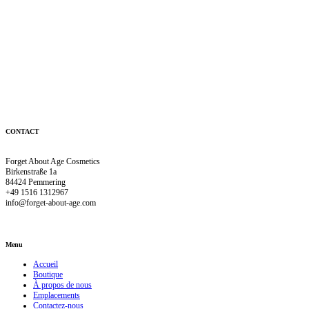
CONTACT
Forget About Age Cosmetics
Birkenstraße 1a
84424 Pemmering
+49 1516 1312967
info@forget-about-age.com
Menu
Accueil
Boutique
À propos de nous
Emplacements
Contactez-nous