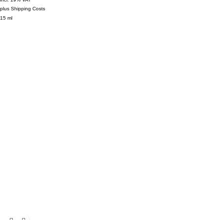
plus
Shipping Costs
15
ml