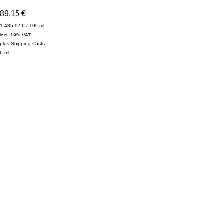
89,15
€
1.485,92
€
/
100
ml
incl. 19% VAT
plus
Shipping Costs
6
ml