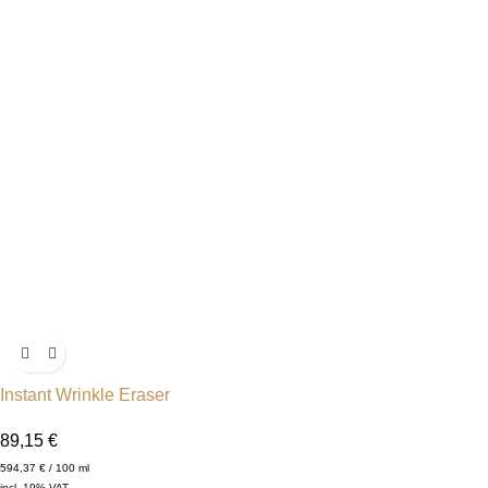
Instant Wrinkle Eraser
89,15
€
594,37
€
/
100
ml
incl. 19% VAT