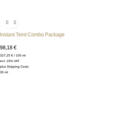
Instant Teint Combo Package
98,18
€
327,25
€
/
100
ml
incl. 19% VAT
plus
Shipping Costs
30
ml