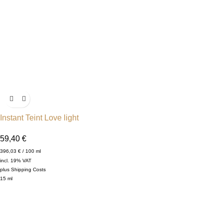
Instant Teint Love light
59,40
€
396,03
€
/
100
ml
incl. 19% VAT
plus
Shipping Costs
15
ml