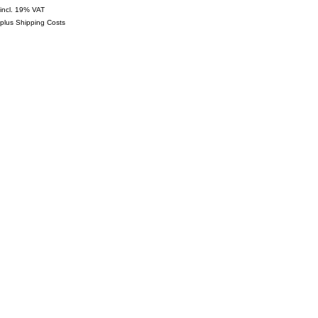
incl. 19% VAT
plus
Shipping Costs