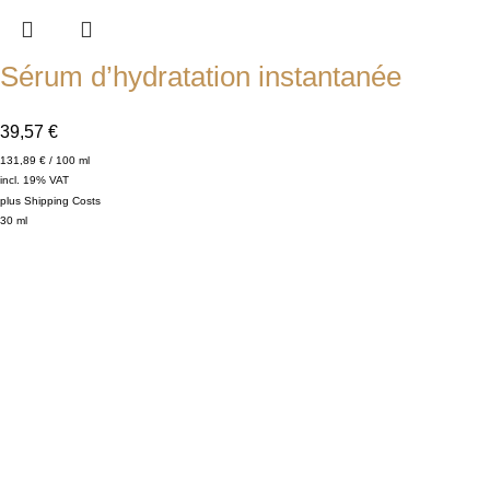
Sérum d’hydratation instantanée
39,57
€
131,89
€
/
100
ml
incl. 19% VAT
plus
Shipping Costs
30
ml