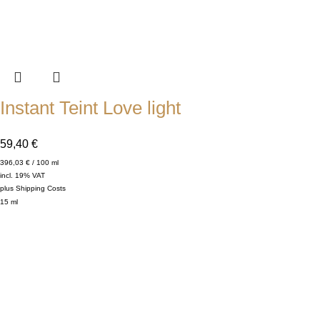
Instant Teint Love light
59,40
€
396,03
€
/
100
ml
incl. 19% VAT
plus
Shipping Costs
15
ml