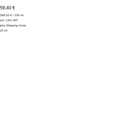
59,40
€
396,03
€
/
100
ml
incl. 19% VAT
plus
Shipping Costs
15
ml